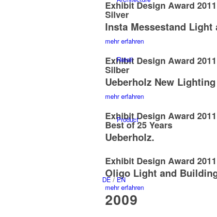
Exhibit Design Award 201
Silver
Insta Messestand Light 
mehr erfahren
Exhibit Design Award 201
Retail
Silber
Ueberholz New Lighting
mehr erfahren
Exhibit Design Award 201
Product
Best of 25 Years
Ueberholz.
Exhibit Design Award 201
Oligo Light and Buildin
DE
/
EN
mehr erfahren
2009