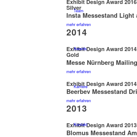
Exhibit Design Award 201
Silver
Team
Insta Messestand Light 
mehr erfahren
2014
Exhibit Design Award 201
Awards
Gold
Messe Nürnberg Mailing
mehr erfahren
Exhibit Design Award 201
Karriere
Beerbev Messestand Dri
mehr erfahren
2013
Exhibit Design Award 201
Kontakt
Blomus Messestand Amb