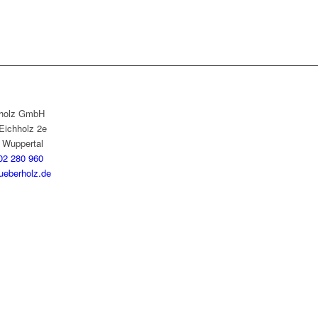
holz GmbH
Eichholz 2e
 Wuppertal
02 280 960
ueberholz.de