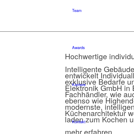
Team
Awards
Hochwertige individu
Intelligente Gebäud
entwickelt Individual
exklusive Bedarfe u
Karriere
Elektronik GmbH in 
Fachhändler, wie auc
ebenso wie Highend
modernste, intellig
Küchenarchitektur w
laden zum Kochen u
Kontakt
mehr erfahren