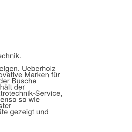
echnik.
zeigen. Ueberholz
novative Marken für
 der Busche
hält der
trotechnik-Service,
enso so wie
ster
te gezeigt und