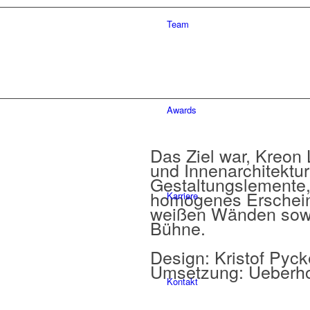
Team
Awards
Das Ziel war, Kreon 
und Innenarchitektu
Gestaltungslemente
homogenes Erschein
Karriere
weißen Wänden sowie
Bühne.
Design: Kristof Pyck
Umsetzung: Ueberh
Kontakt