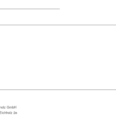
holz GmbH
Eichholz 2e